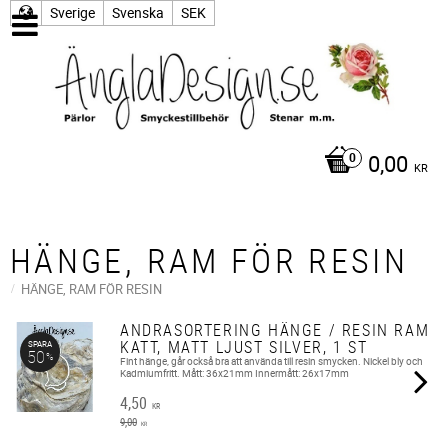
Sverige
Svenska
SEK
0,00
KR
HÄNGE, RAM FÖR RESIN
HÄNGE, RAM FÖR RESIN
ANDRASORTERING HÄNGE / RESIN RAM
KATT, MATT LJUST SILVER, 1 ST
SPARA
50
%
Fint hänge, går också bra att använda till resin smycken. Nickel bly och
Kadmiumfritt. Mått: 36x21mm Innermått: 26x17mm
4,50
KR
9,00
KR