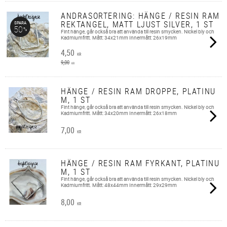
ANDRASORTERING: HÄNGE / RESIN RAM
REKTANGEL, MATT LJUST SILVER, 1 ST
SPARA
50
%
Fint hänge, går också bra att använda till resin smycken. Nickel bly och
Kadmiumfritt. Mått: 34x21mm Innermått: 26x19mm
4,50
KR
9,00
KR
HÄNGE / RESIN RAM DROPPE, PLATINU
M, 1 ST
Fint hänge, går också bra att använda till resin smycken. Nickel bly och
Kadmiumfritt. Mått: 34x20mm Innermått: 26x18mm
7,00
KR
HÄNGE / RESIN RAM FYRKANT, PLATINU
M, 1 ST
Fint hänge, går också bra att använda till resin smycken. Nickel bly och
Kadmiumfritt. Mått: 48x44mm Innermått: 29x29mm
8,00
KR