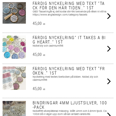
FÄRDIG NYCKELRING MED TEXT ”TA
CK FÖR DEN HÄR TIDEN..” 1ST
OBS! Tassel ingår ej, det kostar 4kr-9kr beroende på vilken ni vill ha.
https://www.angladesign.com/category/tassels
45,00
KR
FÄRDIG NYCKELRING” IT TAKES A BI
G HEART..” 1ST
Nickel bly och cadmiumfritt
45,00
KR
FÄRDIG NYCKELRING MED TEXT "FR
ÖKEN.." 1ST
Nyckelring med texten/berlocken på bilden. Nickel, bly och
cadmiumfritt
45,00
KR
BINDRINGAR 4MM LJUSTSILVER, 100
-PACK
Nickelfritt silverpläterad mässing. Mått: 4mm och 0,8mm tjock. Ca
100st då vi väger upp dom så kan antalet variera lite.