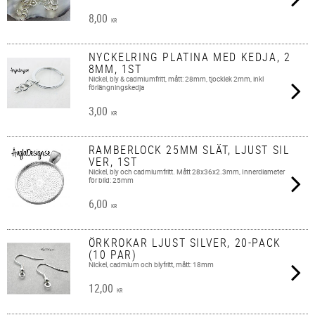
8,00
KR
NYCKELRING PLATINA MED KEDJA, 2
8MM, 1ST
Nickel, bly & cadmiumfritt, mått: 28mm, tjocklek 2mm, inkl
förlängningskedja
3,00
KR
RAMBERLOCK 25MM SLÄT, LJUST SIL
VER, 1ST
Nickel, bly och cadmiumfritt. Mått 28x36x2.3mm, Innerdiameter
för bild: 25mm
6,00
KR
ÖRKROKAR LJUST SILVER, 20-PACK
(10 PAR)
Nickel, cadmium och blyfritt, mått: 18mm
12,00
KR