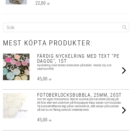
22,00
KR
MEST KÖPTA PRODUKTER:
FÄRDIG NYCKELRING MED TEXT "PE
DAGOG", 1ST
Nyckelring med texten/berlocken på bilden. Nickel, bly och
cadmiumfritt
45,00
KR
FOTOBERLOCKSBUBBLA, 25MM, 20ST
Gör din egen fotoberlock, fäst en bubbla (de har klister på sej) på
ett foto eller text utskriven på fotopapper klipp sedan runt bubblan.
Ta dubbelhäftande tejp på en ramberlock, sätt sedan på bubblan
så har du en färdig berlock! Material resin.
45,00
KR