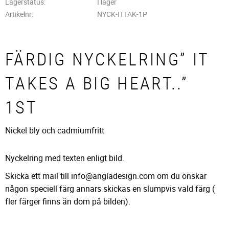
Lagerstatus
I lager
Artikelnr
NYCK-ITTAK-1P
FÄRDIG NYCKELRING” IT
TAKES A BIG HEART..”
1ST
Nickel bly och cadmiumfritt
Nyckelring med texten enligt bild.
Skicka ett mail till info@angladesign.com om du önskar
någon speciell färg annars skickas en slumpvis vald färg (
fler färger finns än dom på bilden).