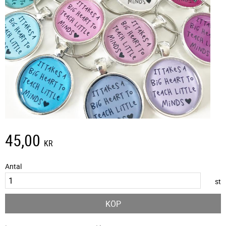
45,00
KR
Antal
st
KÖP