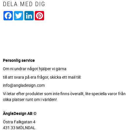
DELA MED DIG
Facebook
Twitter
LinkedIn
Pinterest
Personlig service
Om ni undrar något hjälper vi gärna
till att svara på era frågor, skicka ett mail till:
info@angladesign.com
Vi letar efter produkter som inte finns överallt, lite speciella varor från
olika platser runt om i världen!
ÄnglaDesign AB ©
Östra Falkgatan 4
431 33 MÖLNDAL