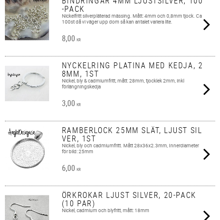
BINDRINGAR 4MM LJUSTSILVER, 100
-PACK
Nickelfritt silverpläterad mässing. Mått: 4mm och 0,8mm tjock. Ca
100st då vi väger upp dom så kan antalet variera lite.
8,00
KR
NYCKELRING PLATINA MED KEDJA, 2
8MM, 1ST
Nickel, bly & cadmiumfritt, mått: 28mm, tjocklek 2mm, inkl
förlängningskedja
3,00
KR
RAMBERLOCK 25MM SLÄT, LJUST SIL
VER, 1ST
Nickel, bly och cadmiumfritt. Mått 28x36x2.3mm, Innerdiameter
för bild: 25mm
6,00
KR
ÖRKROKAR LJUST SILVER, 20-PACK
(10 PAR)
Nickel, cadmium och blyfritt, mått: 18mm