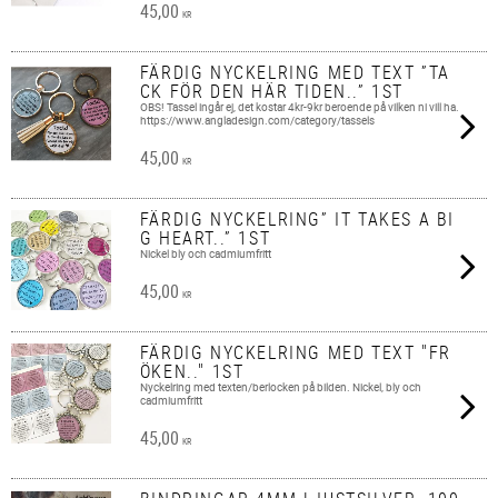
45,00
KR
FÄRDIG NYCKELRING MED TEXT ”TA
CK FÖR DEN HÄR TIDEN..” 1ST
OBS! Tassel ingår ej, det kostar 4kr-9kr beroende på vilken ni vill ha.
https://www.angladesign.com/category/tassels
45,00
KR
FÄRDIG NYCKELRING” IT TAKES A BI
G HEART..” 1ST
Nickel bly och cadmiumfritt
45,00
KR
FÄRDIG NYCKELRING MED TEXT "FR
ÖKEN.." 1ST
Nyckelring med texten/berlocken på bilden. Nickel, bly och
cadmiumfritt
45,00
KR