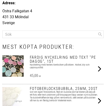
Adress:
Östra Falkgatan 4
431 33 Mölndal
Sverige
MEST KÖPTA PRODUKTER:
FÄRDIG NYCKELRING MED TEXT "PE
DAGOG", 1ST
Nyckelring med texten/berlocken på bilden. Nickel, bly och
cadmiumfritt
45,00
KR
FOTOBERLOCKSBUBBLA, 25MM, 20ST
Gör din egen fotoberlock, fäst en bubbla (de har klister på sej) på
ett foto eller text utskriven på fotopapper klipp sedan runt bubblan.
Ta dubbelhäftande tejp på en ramberlock, sätt sedan på bubblan
så har du en färdig berlock! Material resin.