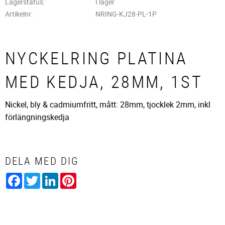
Lagerstatus
I lager
Artikelnr
NRING-KJ28-PL-1P
NYCKELRING PLATINA
MED KEDJA, 28MM, 1ST
Nickel, bly & cadmiumfritt, mått: 28mm, tjocklek 2mm, inkl
förlängningskedja
DELA MED DIG
Facebook
Twitter
LinkedIn
Pinterest