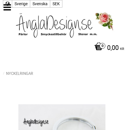
Sverige
Svenska
SEK
0,00
KR
NYCKELRINGAR