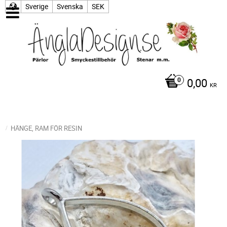
Sverige
Svenska
SEK
0,00
KR
HÄNGE, RAM FÖR RESIN