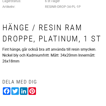
Lagerstatus
6 st i lager
Artikelnr
RESINR-DROP-34-PL-1P
HÄNGE / RESIN RAM
DROPPE, PLATINUM, 1 ST
Fint hänge, går också bra att använda till resin smycken.
Nickel bly och Kadmiumfritt. Mått: 34x20mm Innermått:
26x18mm
DELA MED DIG
Facebook
Twitter
LinkedIn
Pinterest