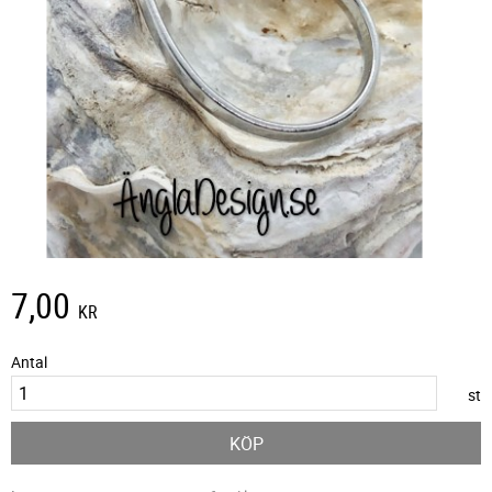
7,00
KR
Antal
st
KÖP