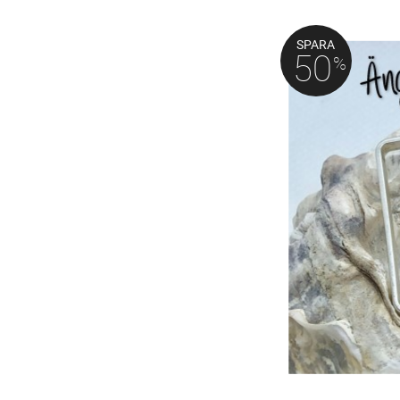
SPARA
50
%