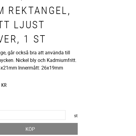
M REKTANGEL,
TT LJUST
VER, 1 ST
ge, går också bra att använda till
mycken. Nickel bly och Kadmiumfritt.
34x21mm Innermått: 26x19mm
att pris:
KR
 pris:
st
KÖP