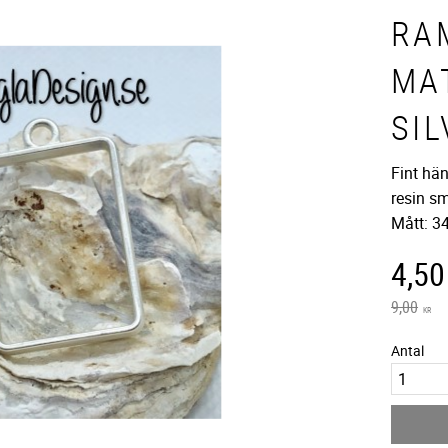
RA
MA
SIL
Fint hän
resin s
Mått: 
Neds
4,50
Ordinarie
9,00
KR
Antal