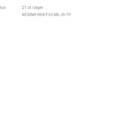
tus
21 st i lager
RESINR-REKT-33-MLJS-1P