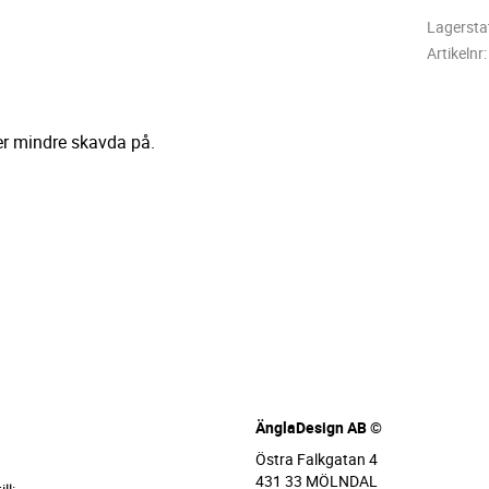
Lagersta
Artikelnr
er mindre skavda på.
ÄnglaDesign AB ©
Östra Falkgatan 4
431 33 MÖLNDAL