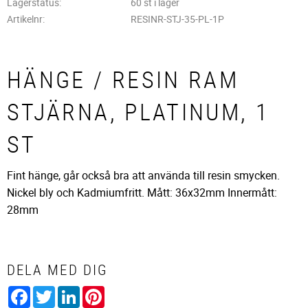
Lagerstatus
60 st i lager
Artikelnr
RESINR-STJ-35-PL-1P
HÄNGE / RESIN RAM
STJÄRNA, PLATINUM, 1
ST
Fint hänge, går också bra att använda till resin smycken.
Nickel bly och Kadmiumfritt. Mått: 36x32mm Innermått:
28mm
DELA MED DIG
Facebook
Twitter
LinkedIn
Pinterest