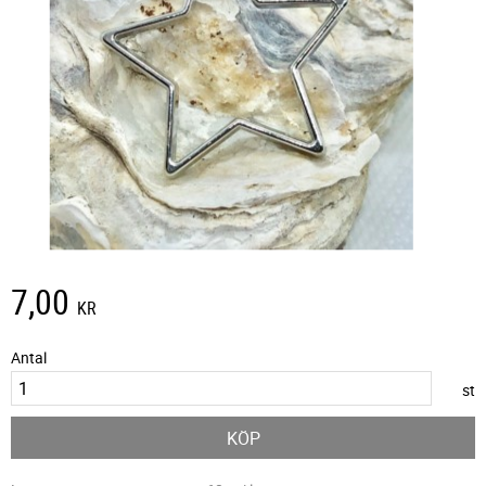
7,00
KR
Antal
st
KÖP