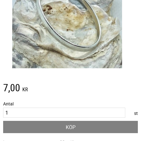
7,00
KR
Antal
st
KÖP