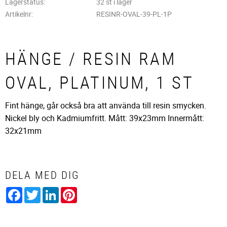
Lagerstatus
32 st i lager
Artikelnr
RESINR-OVAL-39-PL-1P
HÄNGE / RESIN RAM
OVAL, PLATINUM, 1 ST
Fint hänge, går också bra att använda till resin smycken.
Nickel bly och Kadmiumfritt. Mått: 39x23mm Innermått:
32x21mm
DELA MED DIG
Facebook
Twitter
LinkedIn
Pinterest