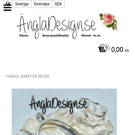
Sverige
Svenska
SEK
0,00
KR
HÄNGE, RAM FÖR RESIN