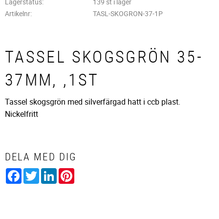
Lagerstatus
139 st i lager
Artikelnr
TASL-SKOGRON-37-1P
TASSEL SKOGSGRÖN 35-
37MM, ,1ST
Tassel skogsgrön med silverfärgad hatt i ccb plast.
Nickelfritt
DELA MED DIG
Facebook
Twitter
LinkedIn
Pinterest