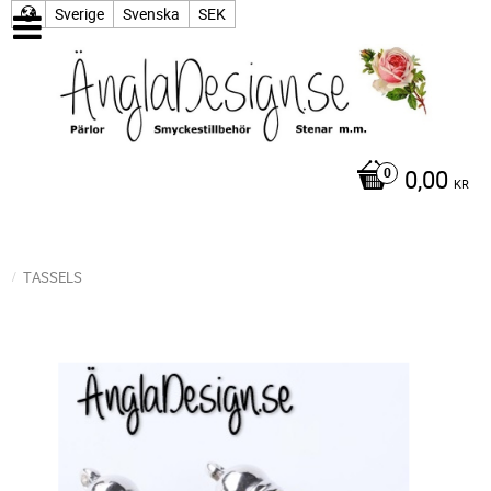
Sverige
Svenska
SEK
0,00
KR
TASSELS