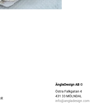
ÄnglaDesign AB ©
Östra Falkgatan 4
431 33 MÖLNDAL
ll:
info@angladesign.com