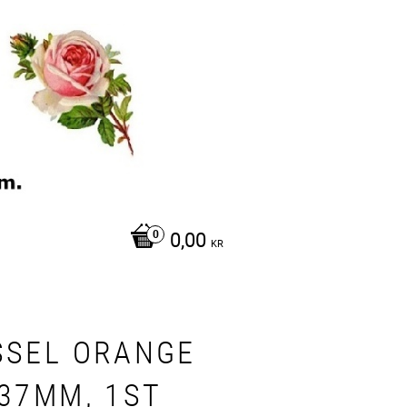
0,00
KR
SSEL ORANGE
-37MM, 1ST