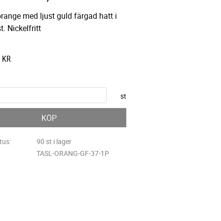
range med ljust guld färgad hatt i
t. Nickelfritt
KR
st
KÖP
tus
90 st i lager
TASL-ORANG-GF-37-1P