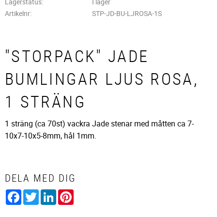
Lagerstatus
I lager
Artikelnr
STP-JD-BU-LJROSA-1S
"STORPACK" JADE
BUMLINGAR LJUS ROSA,
1 STRÄNG
1 sträng (ca 70st) vackra Jade stenar med måtten ca 7-
10x7-10x5-8mm, hål 1mm.
DELA MED DIG
Facebook
Twitter
LinkedIn
Pinterest