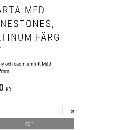
ÄRTA MED
INESTONES,
ATINUM FÄRG
T
bly och cadmiumfritt Mått:
x7mm
0
KR
st
KÖP