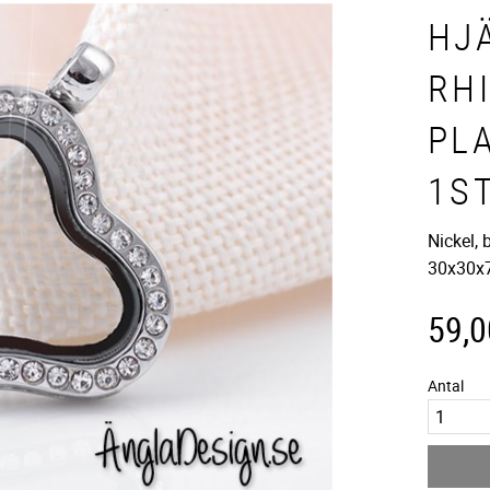
HJ
RH
PL
1S
Nickel, 
30x30
59,0
Antal