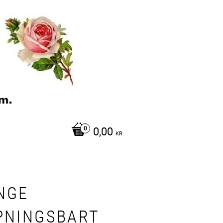
0,00
KR
NGE
PNINGSBART