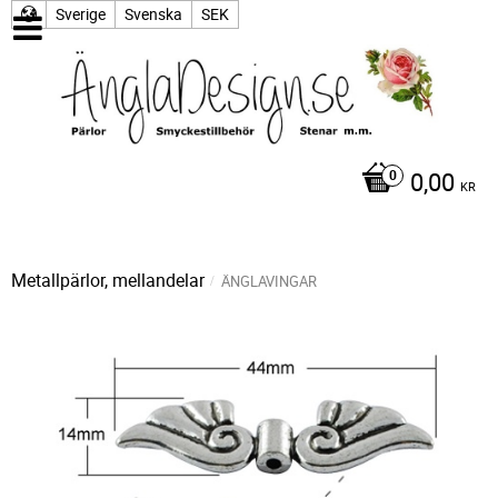
Sverige
Svenska
SEK
0,00
KR
Metallpärlor, mellandelar
ÄNGLAVINGAR