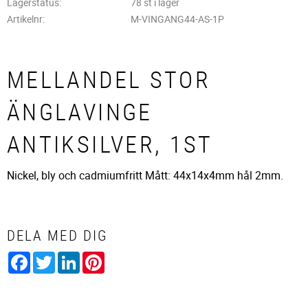
Lagerstatus
78 st i lager
Artikelnr
M-VINGANG44-AS-1P
MELLANDEL STOR
ÄNGLAVINGE
ANTIKSILVER, 1ST
Nickel, bly och cadmiumfritt Mått: 44x14x4mm hål 2mm.
DELA MED DIG
Facebook
Twitter
LinkedIn
Pinterest