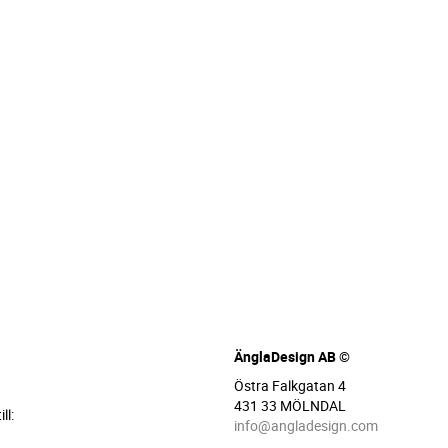
ÄnglaDesign AB ©
Östra Falkgatan 4
431 33 MÖLNDAL
ll:
info@angladesign.com