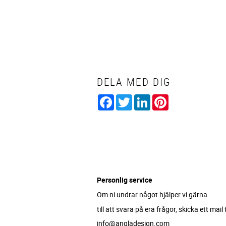
DELA MED DIG
Facebook
Twitter
LinkedIn
Pinterest
Personlig service
Om ni undrar något hjälper vi gärna
till att svara på era frågor, skicka ett mail ti
info@angladesign.com