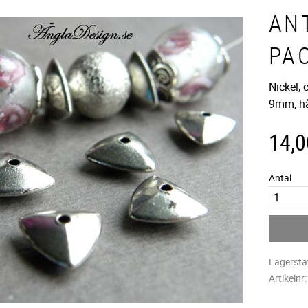
ANT
PA
Nickel, 
9mm, h
14,0
Antal
Lagersta
Artikelnr