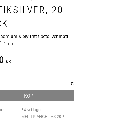
IKSILVER, 20-
CK
cadmium & bly fritt tibetsilver mått:
ål 1mm
0
KR
st
KÖP
tus
34 st i lager
MEL-TRIANGEL-AS-20P