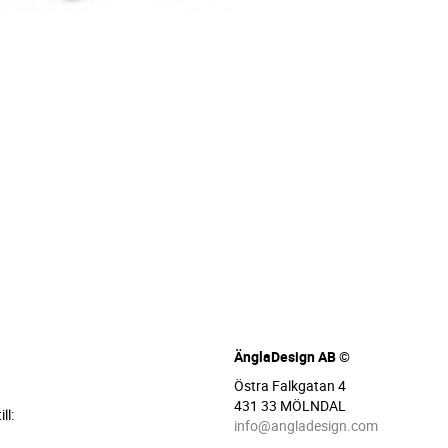
ÄnglaDesign AB ©
Östra Falkgatan 4
431 33 MÖLNDAL
ll:
info@angladesign.com