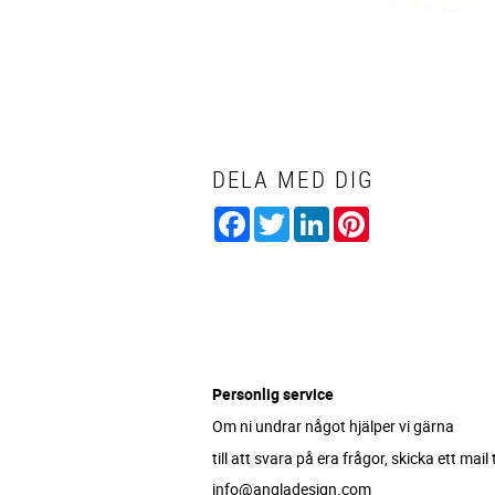
DELA MED DIG
Facebook
Twitter
LinkedIn
Pinterest
Personlig service
Om ni undrar något hjälper vi gärna
till att svara på era frågor, skicka ett mail ti
info@angladesign.com