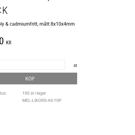
CK
 bly & cadmiumfritt, mått:8x10x4mm
0
KR
st
KÖP
tus
100 st i lager
MEL-LIKORS-AS-10P