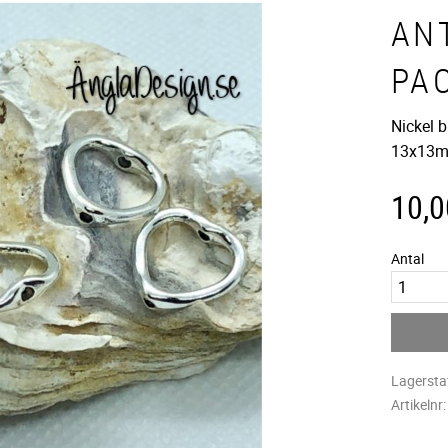
ANT
PA
Nickel b
13x13
10,0
Antal
Lagersta
Artikelnr