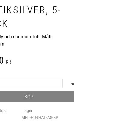
IKSILVER, 5-
CK
ly och cadmiumfritt. Mått:
mm
0
KR
st
KÖP
tus
I lager
MEL-HJ-IHAL-AS-5P