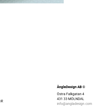
ÄnglaDesign AB ©
Östra Falkgatan 4
431 33 MÖLNDAL
ll:
info@angladesign.com