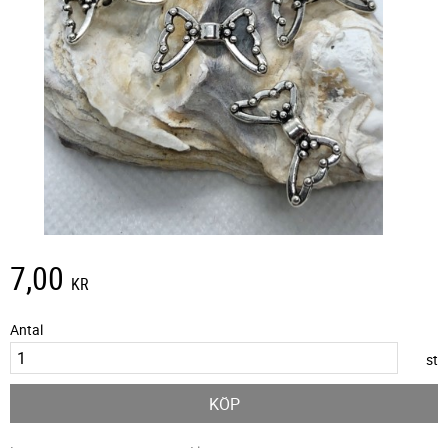
7,00
KR
Antal
st
KÖP