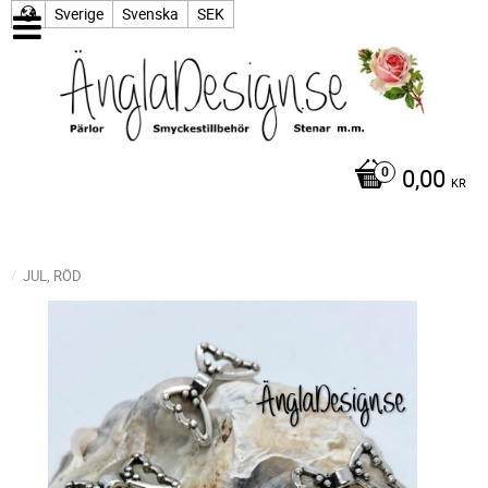
Sverige
Svenska
SEK
0,00
KR
JUL, RÖD