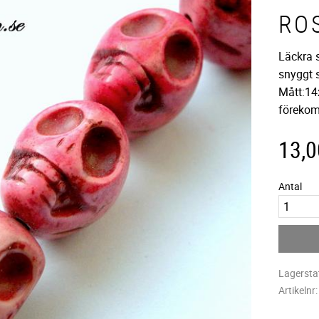
RO
Läckra 
snyggt 
Mått:14
föreko
13,0
Antal
Lagersta
Artikelnr