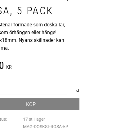
SA, 5 PACK
stenar formade som döskallar,
som örhängen eller hänge!
x18mm. Nyans skillnader kan
mma.
0
KR
st
KÖP
tus
17 st i lager
MAG-DOSKST-ROSA-5P