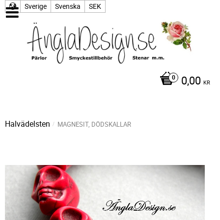
Sverige
Svenska
SEK
0,00
KR
Halvädelsten
MAGNESIT, DÖDSKALLAR