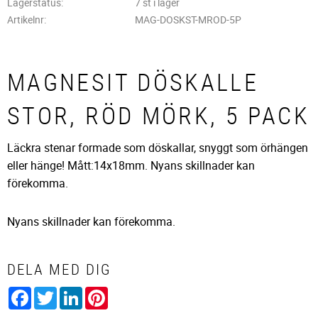
Lagerstatus
7 st i lager
Artikelnr
MAG-DOSKST-MROD-5P
MAGNESIT DÖSKALLE
STOR, RÖD MÖRK, 5 PACK
Läckra stenar formade som döskallar, snyggt som örhängen
eller hänge! Mått:14x18mm. Nyans skillnader kan
förekomma.
Nyans skillnader kan förekomma.
DELA MED DIG
Facebook
Twitter
LinkedIn
Pinterest