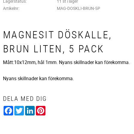
Lagerstatus
11 st i lager
Artikelnr
MAG-DOSKLI-BRUN-5P
MAGNESIT DÖSKALLE,
BRUN LITEN, 5 PACK
Mått:10x12mm, hål 1mm. Nyans skillnader kan förekomma.
Nyans skillnader kan förekomma.
DELA MED DIG
Facebook
Twitter
LinkedIn
Pinterest