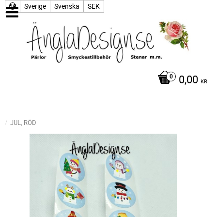
Sverige
Svenska
SEK
0,00
KR
JUL, RÖD