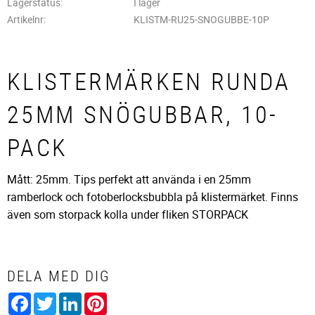
Lagerstatus
I lager
Artikelnr
KLISTM-RU25-SNOGUBBE-10P
KLISTERMÄRKEN RUNDA
25MM SNÖGUBBAR, 10-
PACK
Mått: 25mm. Tips perfekt att använda i en 25mm
ramberlock och fotoberlocksbubbla på klistermärket. Finns
även som storpack kolla under fliken STORPACK
DELA MED DIG
Facebook
Twitter
LinkedIn
Pinterest