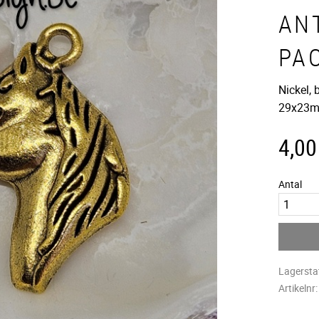
ANT
PA
Nickel, 
29x23
4,00
Antal
Lagersta
Artikelnr