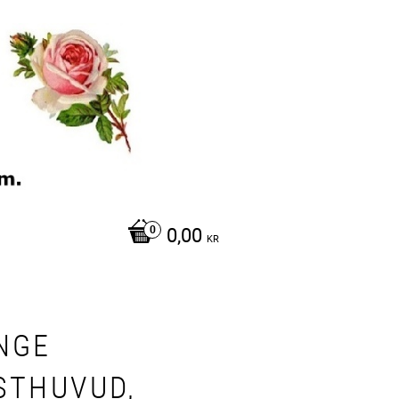
0,00
KR
NGE
STHUVUD,