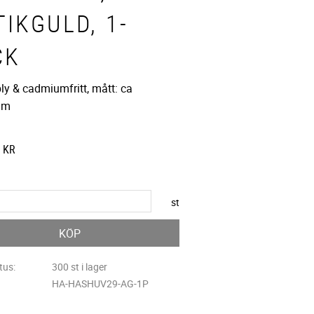
IKGULD, 1-
CK
bly & cadmiumfritt, mått: ca
mm
KR
st
KÖP
tus
300 st i lager
HA-HASHUV29-AG-1P