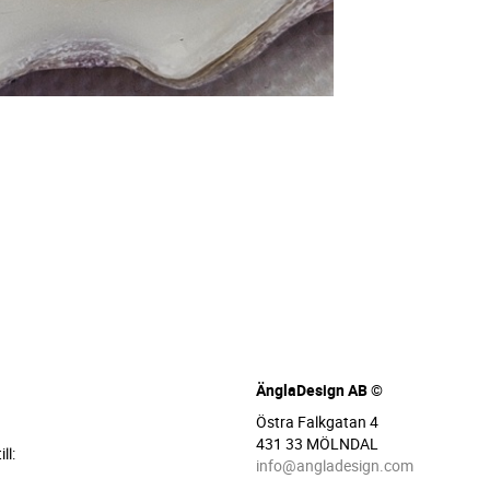
ÄnglaDesign AB ©
Östra Falkgatan 4
431 33 MÖLNDAL
ll:
info@angladesign.com