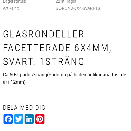
Lagerstatus
22 st i lager
Artikelnr
GL-ROND-6X4-SVART-1S
GLASRONDELLER
FACETTERADE 6X4MM,
SVART, 1STRÄNG
Ca 50st pärlor/sträng(Pärlorna på bilden är likadana fast de
är i 12mm)
DELA MED DIG
Facebook
Twitter
LinkedIn
Pinterest