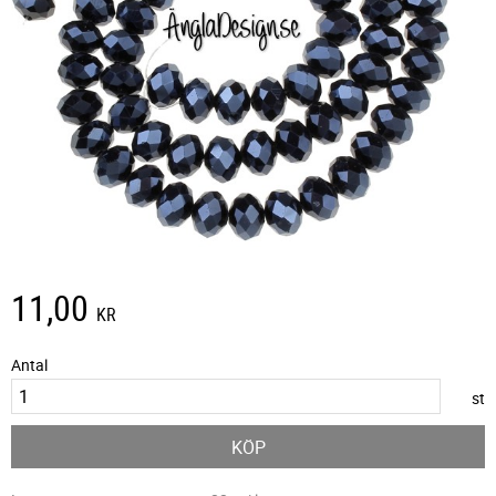
11,00
KR
Antal
st
KÖP