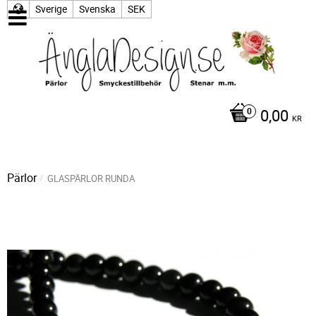
Sverige
Svenska
SEK
0,00
KR
Pärlor
GLASPÄRLOR RUNDA