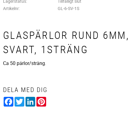
Lagerstatus
Tillfälligt slut
Artikelnr
GL-6-SV-1S
GLASPÄRLOR RUND 6MM,
SVART, 1STRÄNG
Ca 50 pärlor/sträng.
DELA MED DIG
Facebook
Twitter
LinkedIn
Pinterest