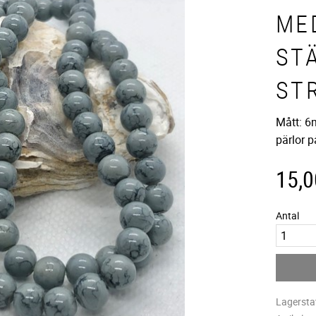
ME
ST
ST
Mått: 6
pärlor p
15,0
Antal
Lagersta