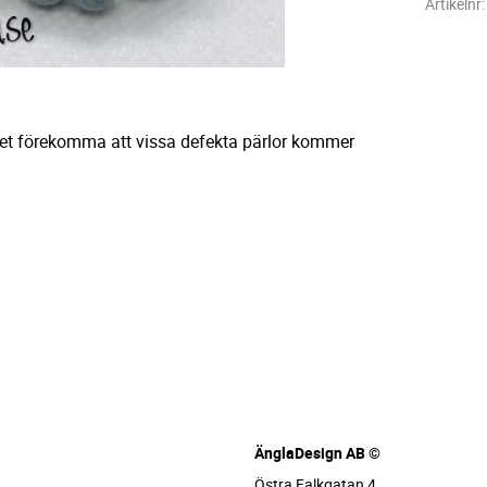
Artikelnr
det förekomma att vissa defekta pärlor kommer
ÄnglaDesign AB ©
Östra Falkgatan 4