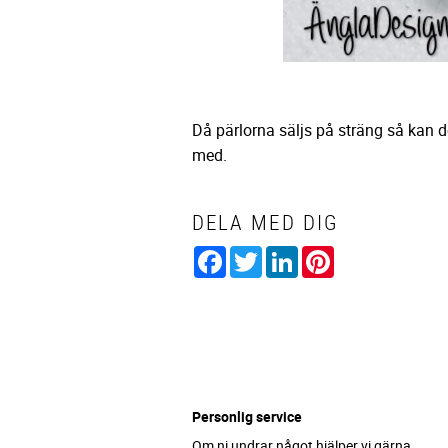
Då pärlorna säljs på sträng så kan 
med.
DELA MED DIG
Facebook
Twitter
LinkedIn
Pinterest
Personlig service
Om ni undrar något hjälper vi gärna