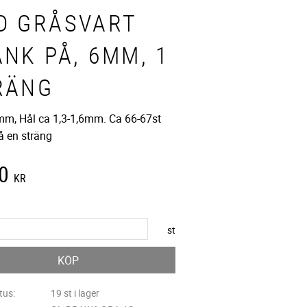
D GRÅSVART
ÄNK PÅ, 6MM, 1
RÄNG
mm, Hål ca 1,3-1,6mm. Ca 66-67st
å en sträng
0
KR
st
KÖP
tus
19 st i lager