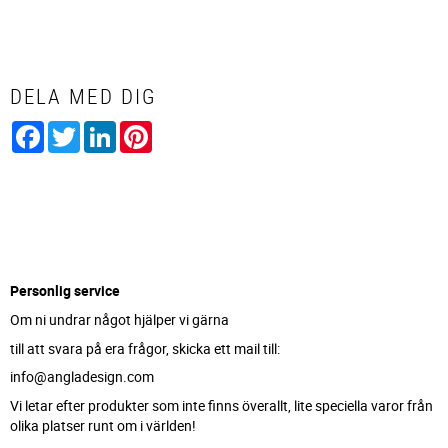
DELA MED DIG
Facebook
Twitter
LinkedIn
Pinterest
Personlig service
Om ni undrar något hjälper vi gärna
till att svara på era frågor, skicka ett mail till:
info@angladesign.com
Vi letar efter produkter som inte finns överallt, lite speciella varor från
olika platser runt om i världen!