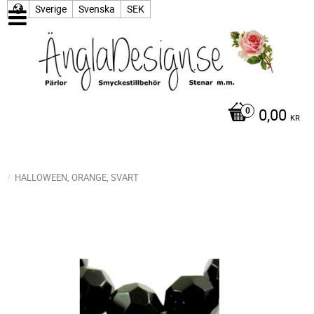
Sverige
Svenska
SEK
0,00
KR
HALLOWEEN, ORANGE, SVART