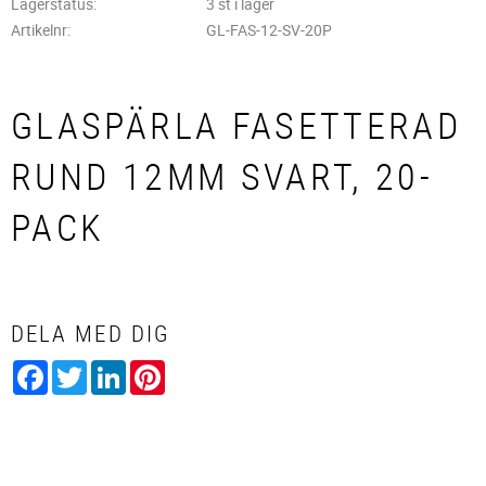
Lagerstatus
3 st i lager
Artikelnr
GL-FAS-12-SV-20P
GLASPÄRLA FASETTERAD
RUND 12MM SVART, 20-
PACK
DELA MED DIG
Facebook
Twitter
LinkedIn
Pinterest