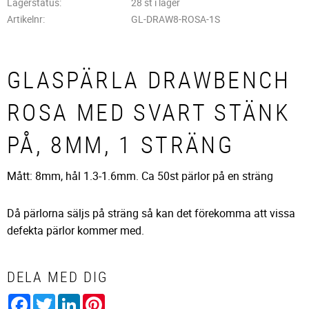
Lagerstatus
28 st i lager
Artikelnr
GL-DRAW8-ROSA-1S
GLASPÄRLA DRAWBENCH
ROSA MED SVART STÄNK
PÅ, 8MM, 1 STRÄNG
Mått: 8mm, hål 1.3-1.6mm. Ca 50st pärlor på en sträng
Då pärlorna säljs på sträng så kan det förekomma att vissa
defekta pärlor kommer med.
DELA MED DIG
Facebook
Twitter
LinkedIn
Pinterest