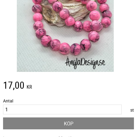
17,00
KR
Antal
st
KÖP