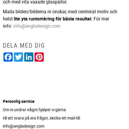
och med vita vaxade glaspärlor.
Maila bilden/bilderna ni önskar, med centrerat motiv och
helst
lite yta runtomkring för bästa resultat
. För mer
info:
info@angladesign.com
DELA MED DIG
Facebook
Twitter
LinkedIn
Pinterest
Personlig service
Om ni undrar något hjälper vi gärna
till att svara på era frågor, skicka ett mail till:
info@angladesign.com