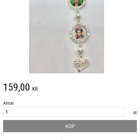
159,00
KR
Antal
st
KÖP