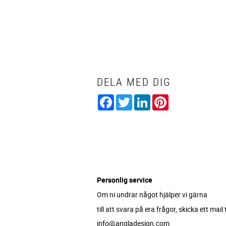
DELA MED DIG
Facebook
Twitter
LinkedIn
Pinterest
Personlig service
Om ni undrar något hjälper vi gärna
till att svara på era frågor, skicka ett mail ti
info@angladesign.com