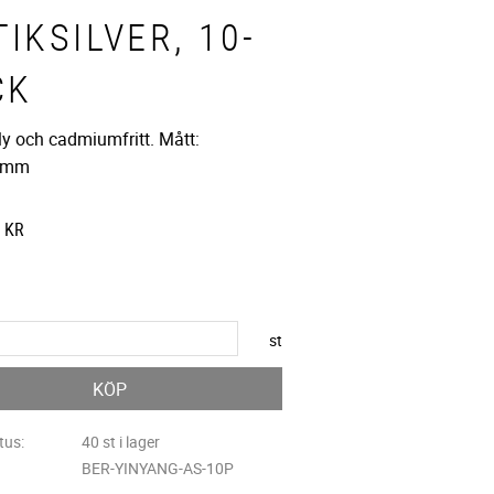
IKSILVER, 10-
CK
ly och cadmiumfritt. Mått:
0mm
att pris:
KR
 pris:
st
KÖP
tus
40 st i lager
BER-YINYANG-AS-10P