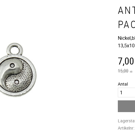
ANT
PA
Nickel,b
13,5x1
Neds
7,00
Ordinarie
15,00
KR
Antal
Lagersta
Artikelnr