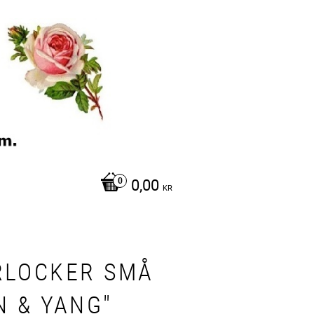
0,00
KR
RLOCKER SMÅ
N & YANG"