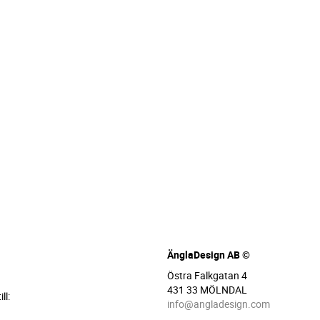
ÄnglaDesign AB ©
Östra Falkgatan 4
431 33 MÖLNDAL
ll:
info@angladesign.com