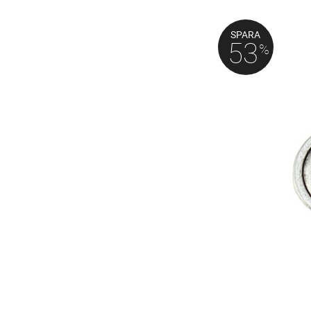
SPARA
53
%