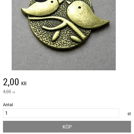
Nedsatt pris:
2,00
KR
Ordinarie pris:
4,00
KR
Antal
st
KÖP