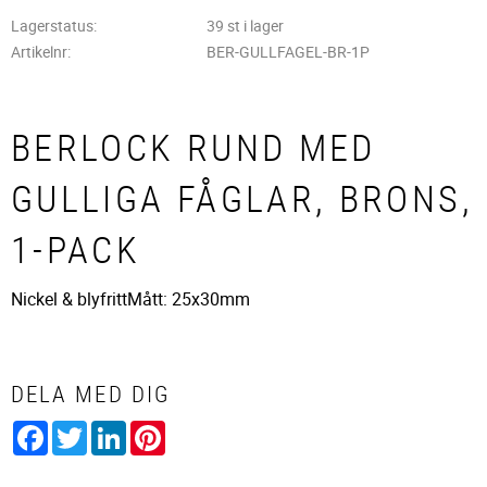
Lagerstatus
39 st i lager
Artikelnr
BER-GULLFAGEL-BR-1P
BERLOCK RUND MED
GULLIGA FÅGLAR, BRONS,
1-PACK
Nickel & blyfrittMått: 25x30mm
DELA MED DIG
Facebook
Twitter
LinkedIn
Pinterest