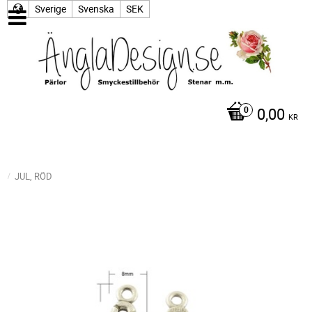
Sverige
Svenska
SEK
0,00
KR
JUL, RÖD