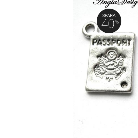
SPARA
40
%