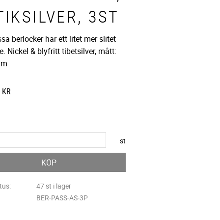
IKSILVER, 3ST
a berlocker har ett litet mer slitet
. Nickel & blyfritt tibetsilver, mått:
mm
att pris:
KR
 pris:
st
KÖP
tus
47 st i lager
BER-PASS-AS-3P