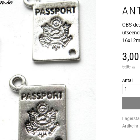
ANT
OBS dess
utseende
16x12
Neds
3,00
Ordinarie
5,00
KR
Antal
Lagersta
Artikelnr