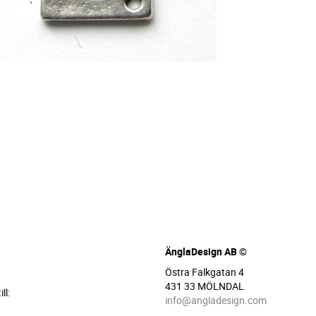
ÄnglaDesign AB ©
Östra Falkgatan 4
431 33 MÖLNDAL
ll:
info@angladesign.com