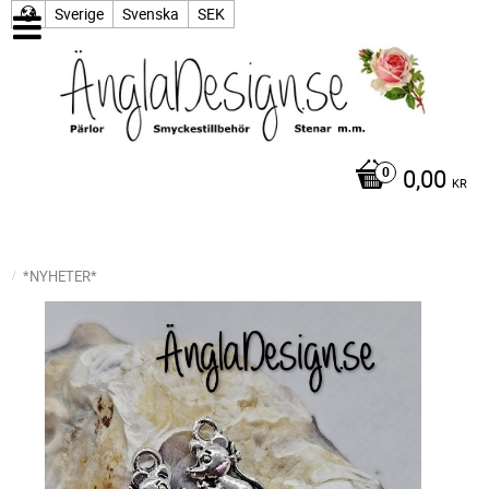
Sverige
Svenska
SEK
0,00
KR
*NYHETER*