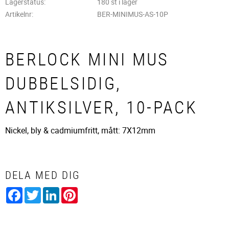
Lagerstatus
180 st i lager
Artikelnr
BER-MINIMUS-AS-10P
BERLOCK MINI MUS
DUBBELSIDIG,
ANTIKSILVER, 10-PACK
Nickel, bly & cadmiumfritt, mått: 7X12mm
DELA MED DIG
Facebook
Twitter
LinkedIn
Pinterest