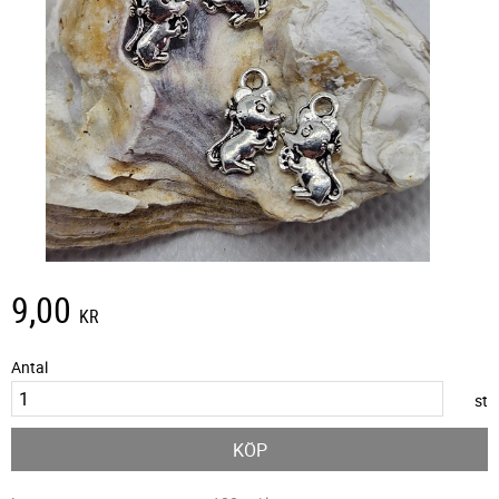
9,00
KR
Antal
st
KÖP