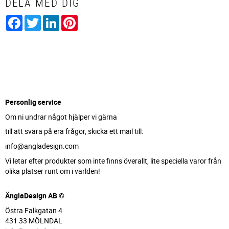
DELA MED DIG
Facebook
Twitter
LinkedIn
Pinterest
Personlig service
Om ni undrar något hjälper vi gärna
till att svara på era frågor, skicka ett mail till:
info@angladesign.com
Vi letar efter produkter som inte finns överallt, lite speciella varor från
olika platser runt om i världen!
ÄnglaDesign AB ©
Östra Falkgatan 4
431 33 MÖLNDAL