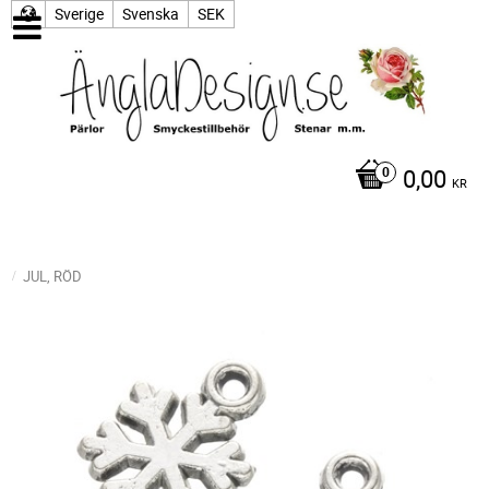
Sverige
Svenska
SEK
0,00
KR
JUL, RÖD