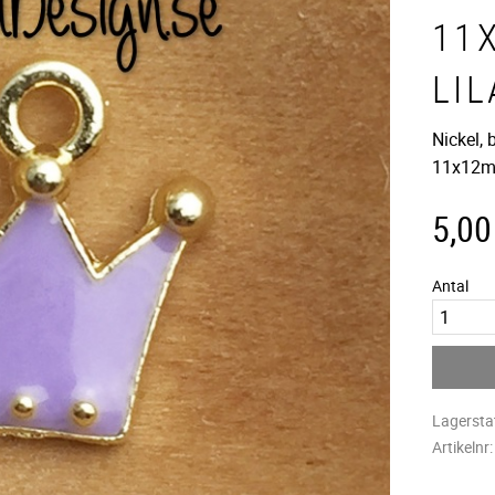
11
LIL
Nickel, 
11x12m
5,00
Antal
Lagersta
Artikelnr