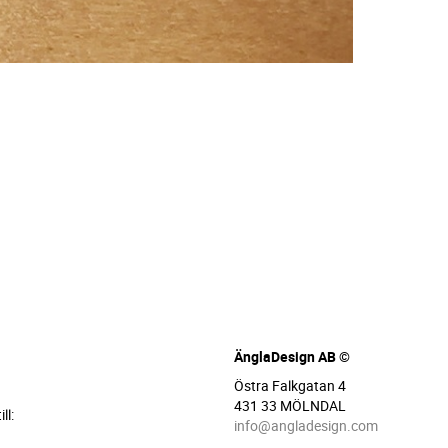
ÄnglaDesign AB ©
Östra Falkgatan 4
431 33 MÖLNDAL
ll:
info@angladesign.com