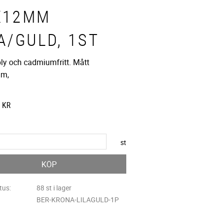
X12MM
A/GULD, 1ST
bly och cadmiumfritt. Mått
m,
KR
st
KÖP
tus
88 st i lager
BER-KRONA-LILAGULD-1P