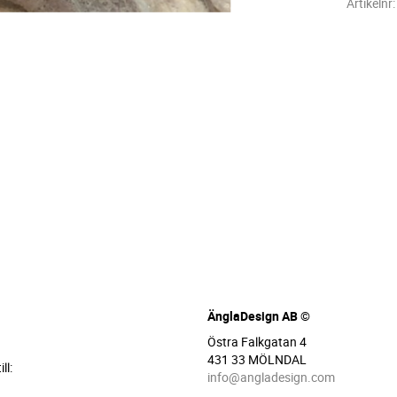
Artikelnr
ÄnglaDesign AB ©
Östra Falkgatan 4
431 33 MÖLNDAL
ll:
info@angladesign.com