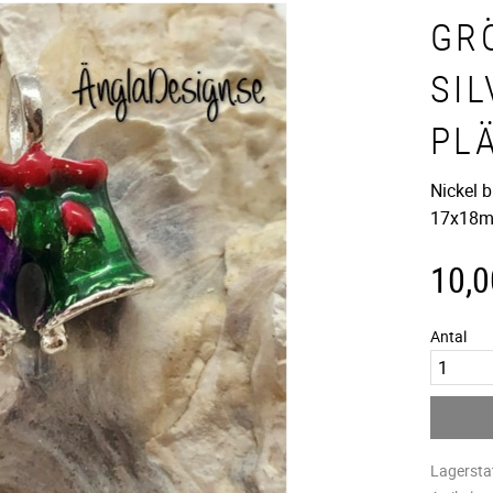
GR
SI
PL
Nickel b
17x18
10,0
Antal
Lagersta