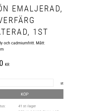
ÖN EMALJERAD,
LVERFÄRG
ÄTERAD, 1ST
ly och cadmiumfritt. Mått:
mm
0
KR
st
KÖP
tus
41 st i lager