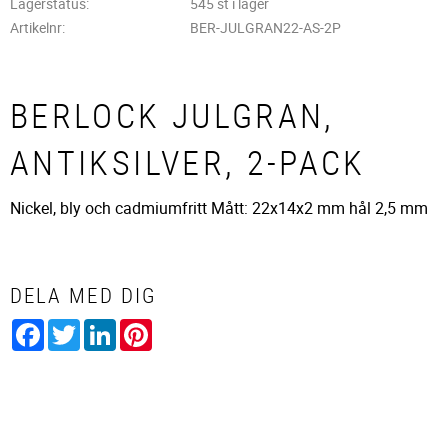
Lagerstatus
545 st i lager
Artikelnr
BER-JULGRAN22-AS-2P
BERLOCK JULGRAN,
ANTIKSILVER, 2-PACK
Nickel, bly och cadmiumfritt Mått: 22x14x2 mm hål 2,5 mm
DELA MED DIG
Facebook
Twitter
LinkedIn
Pinterest