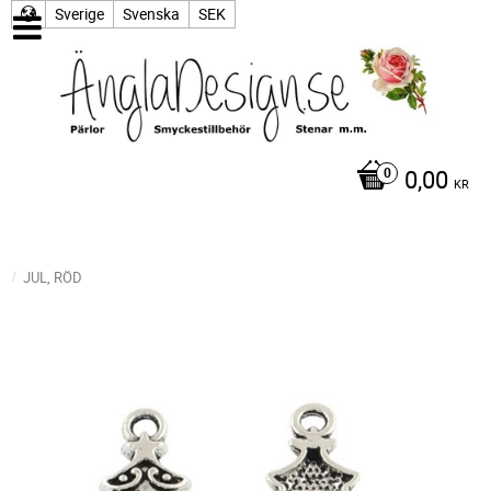
Sverige
Svenska
SEK
0,00
KR
JUL, RÖD