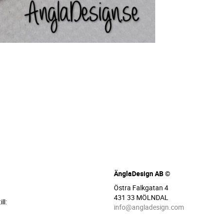
ÄnglaDesign AB ©
Östra Falkgatan 4
431 33 MÖLNDAL
ll:
info@angladesign.com