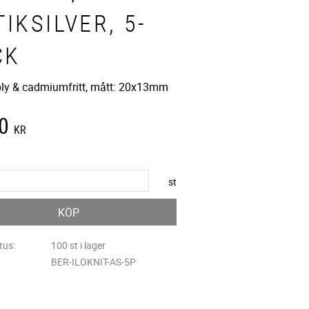
IKSILVER, 5-
CK
 bly & cadmiumfritt, mått: 20x13mm
0
KR
st
KÖP
tus
100 st i lager
BER-ILOKNIT-AS-5P