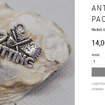
ANT
PA
Nickel,
14,0
Antal
Lagersta
Artikelnr