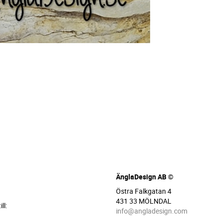
ÄnglaDesign AB ©
Östra Falkgatan 4
431 33 MÖLNDAL
ll:
info@angladesign.com