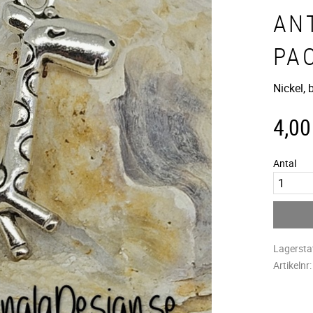
ANT
PA
Nickel,
4,00
Antal
Lagersta
Artikelnr