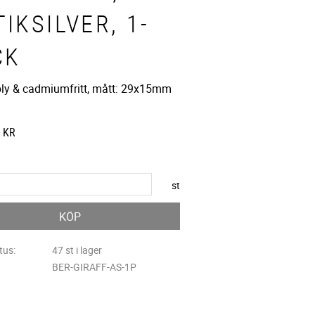
IKSILVER, 1-
CK
 bly & cadmiumfritt, mått: 29x15mm
KR
st
KÖP
tus
47 st i lager
BER-GIRAFF-AS-1P