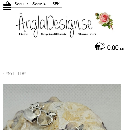
Sverige
Svenska
SEK
0,00
KR
*NYHETER*