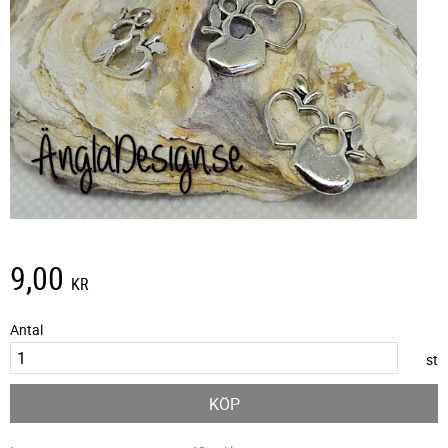
9,00
KR
Antal
st
KÖP