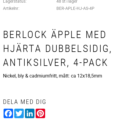
Lagerstatus
48 st i lager
Artikelnr
BER-APLE-HJ-AS-4P
BERLOCK ÄPPLE MED
HJÄRTA DUBBELSIDIG,
ANTIKSILVER, 4-PACK
Nickel, bly & cadmiumfritt, mått: ca 12x18,5mm
DELA MED DIG
Facebook
Twitter
LinkedIn
Pinterest