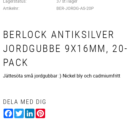
Lagerstatus
37 st i lager
Artikelnr
BER-JORDG-AS-20P
BERLOCK ANTIKSILVER
JORDGUBBE 9X16MM, 20-
PACK
Jättesöta små jordgubbar :) Nickel bly och cadmiumfritt
DELA MED DIG
Facebook
Twitter
LinkedIn
Pinterest