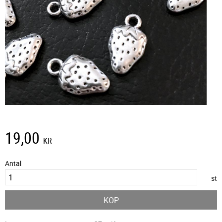
19,00
KR
Antal
st
KÖP