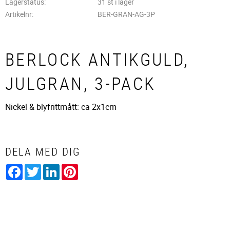
Lagerstatus
31 st i lager
Artikelnr
BER-GRAN-AG-3P
BERLOCK ANTIKGULD,
JULGRAN, 3-PACK
Nickel & blyfrittmått: ca 2x1cm
DELA MED DIG
Facebook
Twitter
LinkedIn
Pinterest