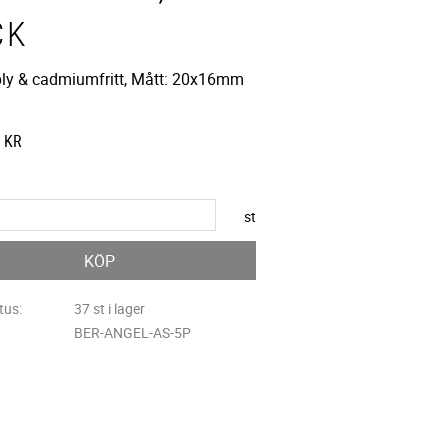
CK
 bly & cadmiumfritt, Mått: 20x16mm
KR
st
KÖP
tus
37 st i lager
BER-ANGEL-AS-5P