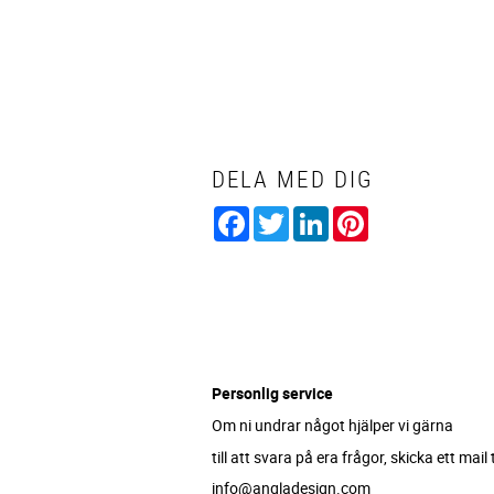
DELA MED DIG
Facebook
Twitter
LinkedIn
Pinterest
Personlig service
Om ni undrar något hjälper vi gärna
till att svara på era frågor, skicka ett mail ti
info@angladesign.com