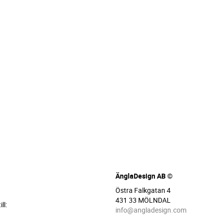
ÄnglaDesign AB ©
Östra Falkgatan 4
431 33 MÖLNDAL
ll:
info@angladesign.com