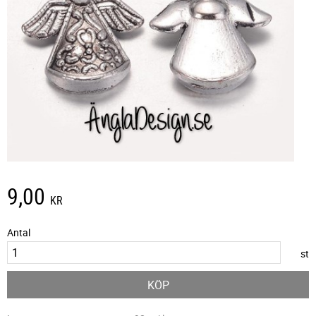
9,00
KR
Antal
st
KÖP