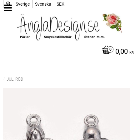
Sverige
Svenska
SEK
0,00
KR
JUL, RÖD