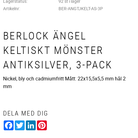
Lagerstatus
92 st i lager
Artikelnr
BER-ANGTJKELT-AS-3P
BERLOCK ÄNGEL
KELTISKT MÖNSTER
ANTIKSILVER, 3-PACK
Nickel, bly och cadmiumfritt Mått: 22x15,5x5,5 mm hål 2
mm
DELA MED DIG
Facebook
Twitter
LinkedIn
Pinterest