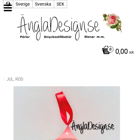
Sverige
Svenska
SEK
0,00
KR
JUL, RÖD