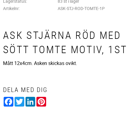
Lagerstatus
83 st i lager
Artikelnr
ASK-STJ-ROD-TOMTE-1P
ASK STJÄRNA RÖD MED
SÖTT TOMTE MOTIV, 1ST
Mått 12x4cm. Asken skickas ovikt.
DELA MED DIG
Facebook
Twitter
LinkedIn
Pinterest