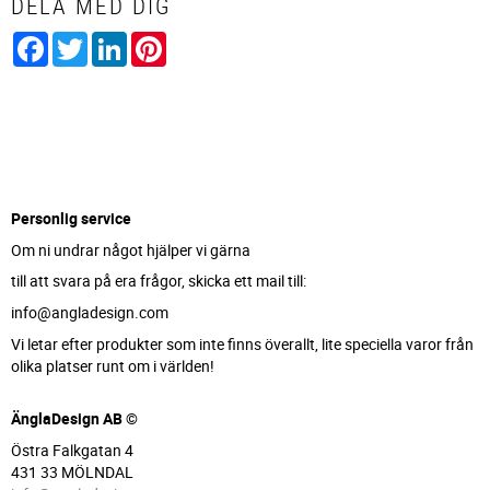
DELA MED DIG
Facebook
Twitter
LinkedIn
Pinterest
Personlig service
Om ni undrar något hjälper vi gärna
till att svara på era frågor, skicka ett mail till:
info@angladesign.com
Vi letar efter produkter som inte finns överallt, lite speciella varor från
olika platser runt om i världen!
ÄnglaDesign AB ©
Östra Falkgatan 4
431 33 MÖLNDAL