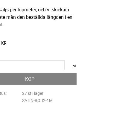
äljs per löpmeter, och vi skickar i
ste mån den beställda längden i en
d.
KR
st
KÖP
tus
27 st i lager
SATIN-ROD2-1M