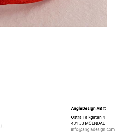
ÄnglaDesign AB ©
Östra Falkgatan 4
431 33 MÖLNDAL
ll:
info@angladesign.com