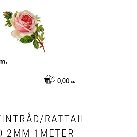
0,00
KR
TINTRÅD/RATTAIL
D 2MM 1METER